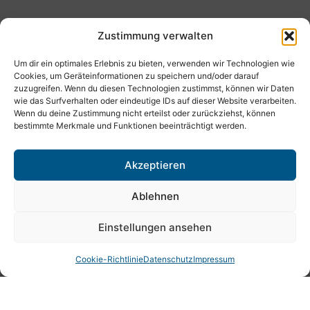
Zustimmung verwalten
Ulf Streit
Geschäftsführer
Um dir ein optimales Erlebnis zu bieten, verwenden wir Technologien wie
Cookies, um Geräteinformationen zu speichern und/oder darauf
zuzugreifen. Wenn du diesen Technologien zustimmst, können wir Daten
wie das Surfverhalten oder eindeutige IDs auf dieser Website verarbeiten.
Rainer Mollerus
Wenn du deine Zustimmung nicht erteilst oder zurückziehst, können
bestimmte Merkmale und Funktionen beeinträchtigt werden.
Geschäftsführer
Akzeptieren
Monja Zechner
Ablehnen
Assistenz der Geschäftsführung
Einstellungen ansehen
Anke Graf-Altiok
Cookie-Richtlinie
Datenschutz
Impressum
Finanzbuchhaltung